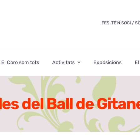
FES-TE’N SOCI / S
El Coro som tots
Activitats
Exposicions
El
es del Ball de Gita