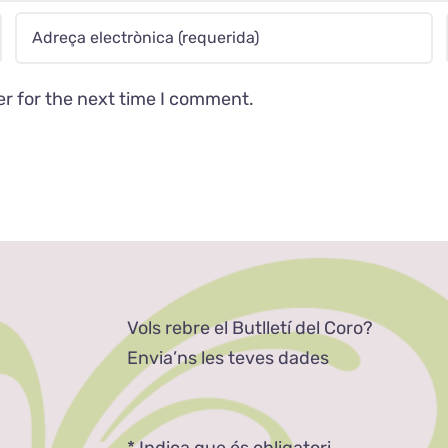
er for the next time I comment.
Vols rebre el Butlletí del Coro?
Envia’ns les teves dades
*
Indica que és obligatori