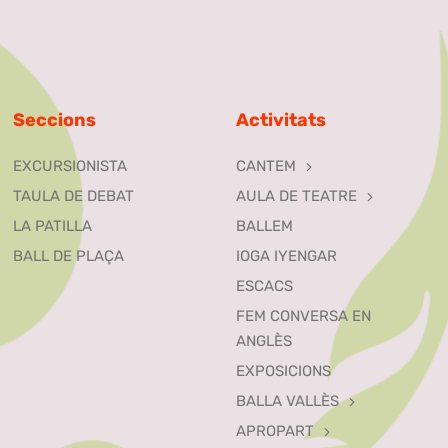
Seccions
Activitats
EXCURSIONISTA
CANTEM
TAULA DE DEBAT
AULA DE TEATRE
LA PATILLA
BALLEM
BALL DE PLAÇA
IOGA IYENGAR
ESCACS
FEM CONVERSA EN
ANGLÈS
EXPOSICIONS
BALLA VALLÈS
APROPART