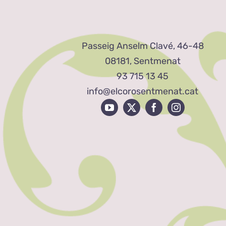
Passeig Anselm Clavé, 46-48
08181, Sentmenat
93 715 13 45
info@elcorosentmenat.cat