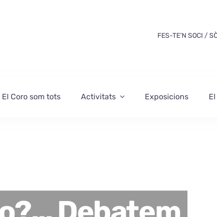
FES-TE’N SOCI / S
El Coro som tots
Activitats
Exposicions
El
o?... Debatem