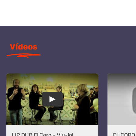
Vídeos
LIP DUB El Coro – Viu-lo!
EL CORO