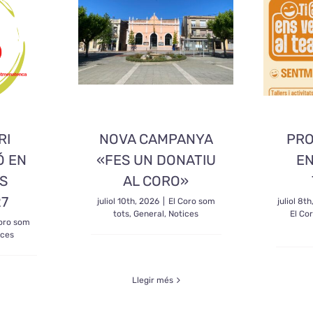
RI
NOVA CAMPANYA
PRO
Ó EN
«FES UN DONATIU
EN
RS
AL CORO»
27
juliol 10th, 2026
|
El Coro som
juliol 8t
tots
,
General
,
Notices
El Co
Coro som
ices
Llegir més