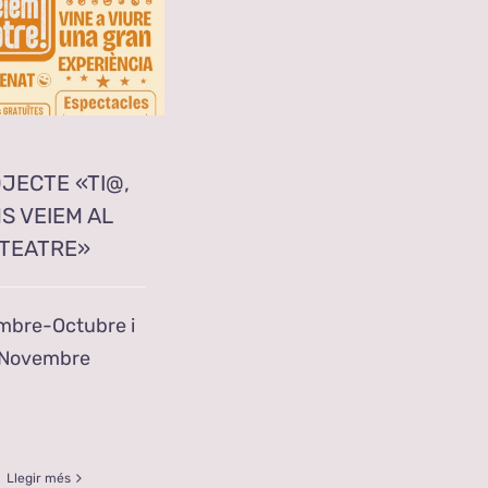
JECTE «TI@,
S VEIEM AL
TEATRE»
mbre-Octubre i
Novembre
Llegir més