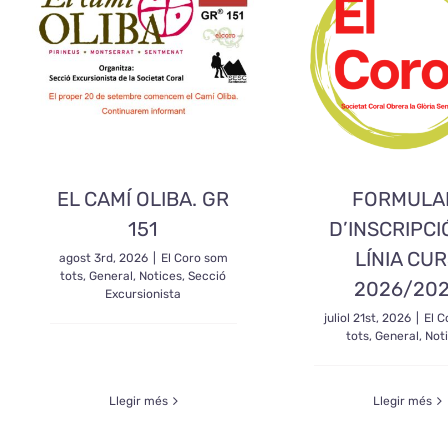
EL CAMÍ OLIBA. GR
FORMULA
151
D’INSCRIPCI
LÍNIA CU
agost 3rd, 2026
|
El Coro som
tots
,
General
,
Notices
,
Secció
2026/20
Excursionista
juliol 21st, 2026
|
El 
tots
,
General
,
Not
Llegir més
Llegir més