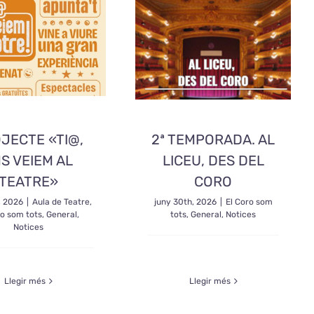
JECTE «TI@,
2ª TEMPORADA. AL
S VEIEM AL
LICEU, DES DEL
TEATRE»
CORO
h, 2026
|
Aula de Teatre
,
juny 30th, 2026
|
El Coro som
ro som tots
,
General
,
tots
,
General
,
Notices
Notices
Llegir més
Llegir més