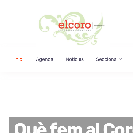
Skip
to
content
Inici
Agenda
Notícies
Seccions
Què fem al Cor