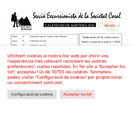
Utilitzem cookies al nostre lloc web per oferir-vos
l'experiència més rellevant recordant les vostres
preferències i visites repetides. En fer clic a "Acceptar-ho
tot", accepteu l'ús de TOTES les cookies. Tanmateix,
podeu visitar "Configuració de cookies" per proporcionar
Calendari CAMINAIRES 2026
un consentiment controlat.
gener 7th, 2026
|
El Coro som tots
,
Notices
,
Secció
Configuració de cookies
Acceptar-ho tot
Excursionista
Llegir més
1