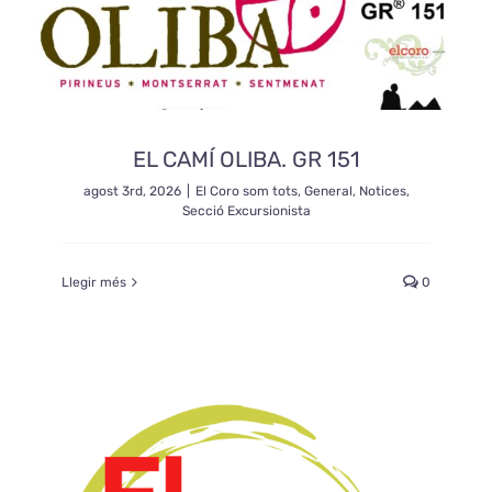
Exposicions
El Cafè del Coro
EL CAMÍ OLIBA. GR 151
Teatre del Coro
agost 3rd, 2026
|
El Coro som tots
,
General
,
Notices
,
Secció Excursionista
Balla Vallès
Llegir més
0