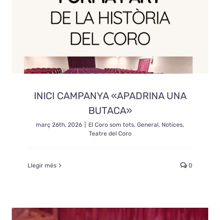
INICI CAMPANYA «APADRINA UNA
BUTACA»
març 26th, 2026
|
El Coro som tots
,
General
,
Notices
,
Teatre del Coro
Llegir més
0