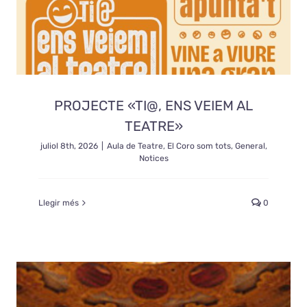
PROJECTE «TI@, ENS VEIEM AL
TEATRE»
juliol 8th, 2026
|
Aula de Teatre
,
El Coro som tots
,
General
,
Notices
Llegir més
0