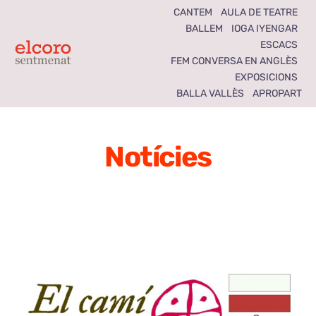
Skip
CANTEM
AULA DE TEATRE
BALLEM
IOGA IYENGAR
to
ESCACS
content
Toggle
FEM CONVERSA EN ANGLÈS
EXPOSICIONS
Navigation
BALLA VALLÈS
APROPART
Inici
Agenda
Notícies
Notícies
Seccions
El Coro som tots
Activitats