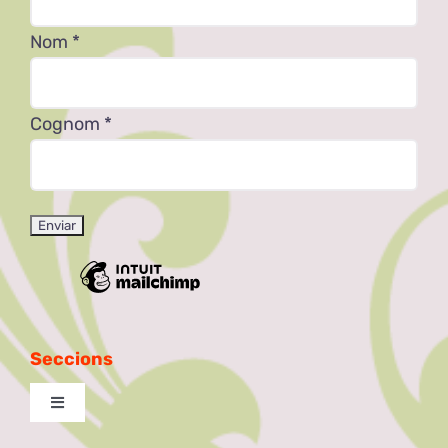
Nom
*
Cognom
*
Seccions
Toggle
Navigation