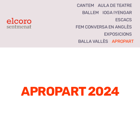
Skip
CANTEM
AULA DE TEATRE
BALLEM
IOGA IYENGAR
to
ESCACS
content
Toggle
FEM CONVERSA EN ANGLÈS
EXPOSICIONS
Navigation
BALLA VALLÈS
APROPART
Inici
Agenda
Notícies
APROPART 2024
Seccions
El Coro som tots
Activitats