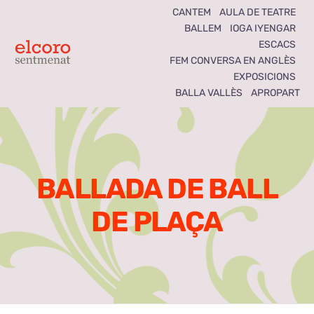
Skip
CANTEM
AULA DE TEATRE
BALLEM
IOGA IYENGAR
to
ESCACS
content
Toggle
FEM CONVERSA EN ANGLÈS
EXPOSICIONS
Navigation
BALLA VALLÈS
APROPART
Inici
Agenda
BALLADA DE BALL
Notícies
DE PLAÇA
Seccions
El Coro som tots
Activitats