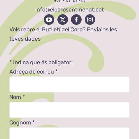
93 715 13 45
info@elcorosentmenat.cat
Vols rebre el Butlletí del Coro? Envia’ns les
teves dades
*
Indica que és obligatori
Adreça de correu
*
Nom
*
Cognom
*