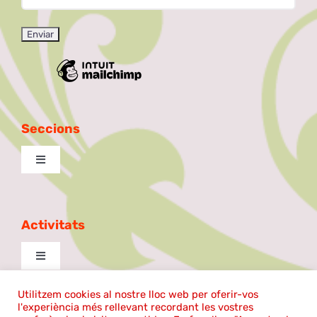
Seccions
Toggle
Navigation
Excursionista
Activitats
Taula de Debat
Toggle
Navigation
La Patilla
cantem
Utilitzem cookies al nostre lloc web per oferir-vos
l'experiència més rellevant recordant les vostres