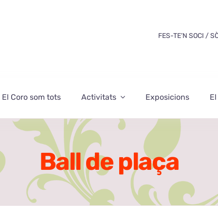
FES-TE’N SOCI / S
El Coro som tots
Activitats
Exposicions
El
Ball de plaça