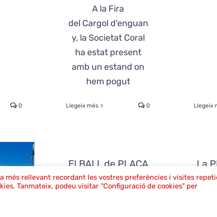
A la Fira
del Cargol d'enguan
y, la Societat Coral
ha estat present
amb un estand on
hem pogut
0
Llegeix més
0
Llegeix
El BALL de PLAÇA
La P
es una festa!
ia més rellevant recordant les vostres preferències i visites repeti
okies. Tanmateix, podeu visitar "Configuració de cookies" per
abril 2nd, 2023
|
Ball de plaça
,
març
Colla Gegants, Grallers i
plaç
Capgrossos
,
El Coro som tots
,