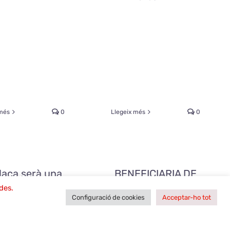
 més
0
Llegeix més
0
laça serà una
BENEFICIARIA DE
festa
JENP’21
des.
Configuració de cookies
Acceptar-ho tot
 3rd, 2023
|
Ball de
setembre 30th, 2021
|
Ball de
a
,
El Coro som tots
plaça