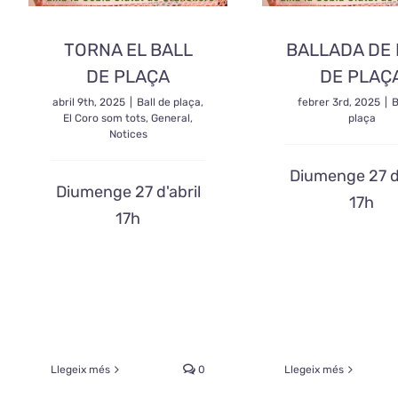
TORNA EL BALL
BALLADA DE 
DE PLAÇA
DE PLAÇ
abril 9th, 2025
|
Ball de plaça
,
febrer 3rd, 2025
|
B
El Coro som tots
,
General
,
plaça
Notices
Diumenge 27 d'
Diumenge 27 d'abril
17h
17h
Llegeix més
0
Llegeix més