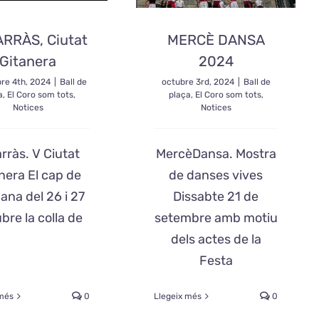
RRÀS, Ciutat
MERCÈ DANSA
Gitanera
2024
re 4th, 2024
|
Ball de
octubre 3rd, 2024
|
Ball de
a
,
El Coro som tots
,
plaça
,
El Coro som tots
,
Notices
Notices
rràs. V Ciutat
MercèDansa. Mostra
nera El cap de
de danses vives
ana del 26 i 27
Dissabte 21 de
ubre la colla de
setembre amb motiu
dels actes de la
Festa
 més
0
Llegeix més
0