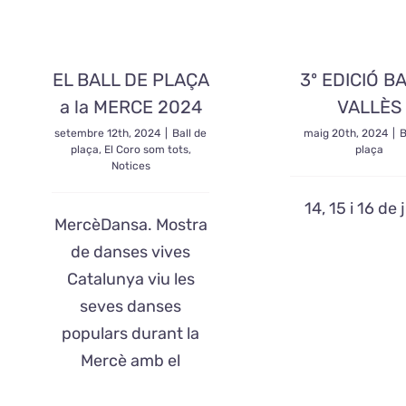
EL BALL DE PLAÇA
3º EDICIÓ B
a la MERCE 2024
VALLÈS
setembre 12th, 2024
|
Ball de
maig 20th, 2024
|
B
plaça
,
El Coro som tots
,
plaça
Notices
14, 15 i 16 de
MercèDansa. Mostra
de danses vives
Catalunya viu les
seves danses
populars durant la
Mercè amb el