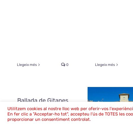
Llegeix més
0
Llegeix més
Ballada de Gitanes
de l’Ametlla del
Utilitzem cookies al nostre lloc web per oferir-vos l'experiènc
En fer clic a "Acceptar-ho tot", accepteu l'ús de TOTES les co
Vallès
proporcionar un consentiment controlat.
febrer 4th, 2024
|
Ball de
plaça
,
El Coro som tots
,