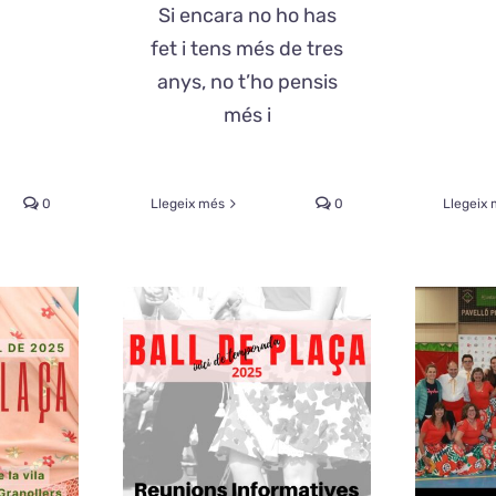
Si encara no ho has
fet i tens més de tres
anys, no t’ho pensis
més i
0
Llegeix més
0
Llegeix