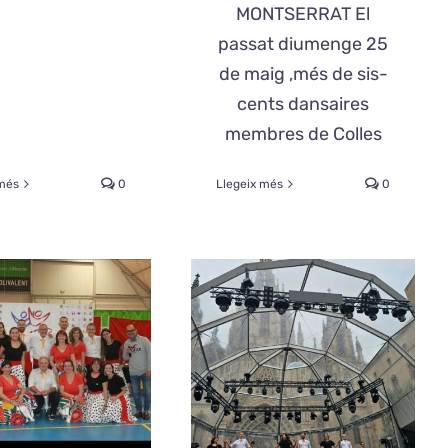
MONTSERRAT El
passat diumenge 25
de maig ,més de sis-
cents dansaires
membres de Colles
 més
0
Llegeix més
0