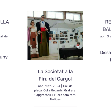
ALLA
RE
BAL
all de
abril 3r
Dissa
 juny
La Societat a la
Fira del Cargol
abril 10th, 2024
|
Ball de
plaça
,
Colla Gegants, Grallers i
Capgrossos
,
El Coro som tots
,
Notices