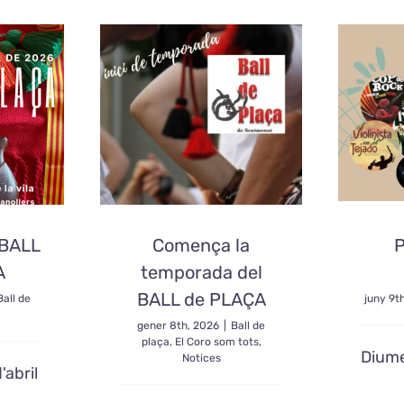
BALL
Comença la
P
A
temporada del
BALL de PLAÇA
Ball de
juny 9t
gener 8th, 2026
|
Ball de
plaça
,
El Coro som tots
,
Diume
Notices
abril