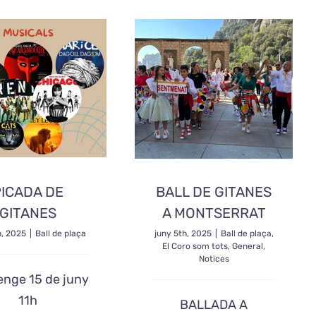
ICADA DE
BALL DE GITANES
GITANES
A MONTSERRAT
h, 2025
|
Ball de plaça
juny 5th, 2025
|
Ball de plaça
,
El Coro som tots
,
General
,
Notices
nge 15 de juny
11h
BALLADA A