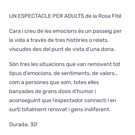
UN ESPECTACLE PER ADULTS de la Rosa Fité
Exposicions
Cara i creu de les emocions és un passeig per
El Cafè del Coro
la vida a través de tres històries o relats,
viscudes des del punt de vista d’una dona.
Teatre del Coro
Són tres les situacions que van removent tot
Balla Vallès
tipus d’emocions, de sentiments, de valors…
com a persones que som, totes elles
banyades de grans dosis d’humor i
aconseguint que l’espectador connecti i en
surti totalment renovat i gens indiferent.
Durada: 30′