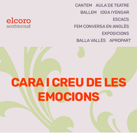
Skip
CANTEM
AULA DE TEATRE
BALLEM
IOGA IYENGAR
to
ESCACS
content
Toggle
FEM CONVERSA EN ANGLÈS
EXPOSICIONS
Navigation
BALLA VALLÈS
APROPART
Inici
Agenda
CARA I CREU DE LES
Notícies
EMOCIONS
Seccions
El Coro som tots
Activitats