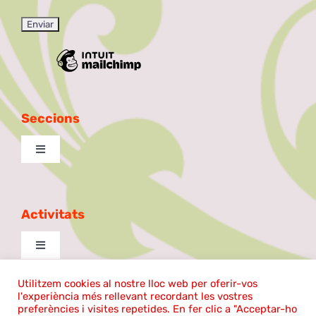
Seccions
Toggle
Navigation
Excursionista
Activitats
Taula de Debat
Toggle
Navigation
La Patilla
cantem
Utilitzem cookies al nostre lloc web per oferir-vos
l'experiència més rellevant recordant les vostres
©2026 | El Coro Sentmenat | Tots els drets reservats |
preferències i visites repetides. En fer clic a "Acceptar-ho