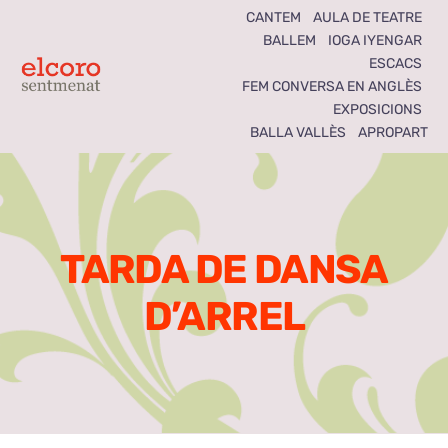
Skip
CANTEM
AULA DE TEATRE
BALLEM
IOGA IYENGAR
to
ESCACS
content
Toggle
FEM CONVERSA EN ANGLÈS
EXPOSICIONS
Navigation
BALLA VALLÈS
APROPART
Inici
Agenda
TARDA DE DANSA
Notícies
D’ARREL
Seccions
El Coro som tots
Activitats