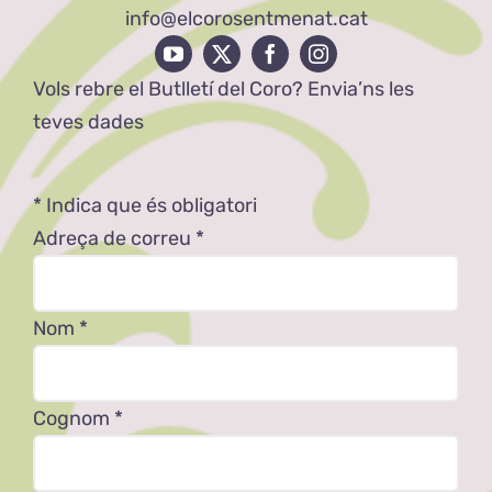
info@elcorosentmenat.cat
Vols rebre el Butlletí del Coro? Envia’ns les
teves dades
*
Indica que és obligatori
Adreça de correu
*
Nom
*
Cognom
*