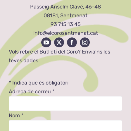
Passeig Anselm Clavé, 46-48
08181, Sentmenat
93 715 13 45
info@elcorosentmenat.cat
Vols rebre el Butlletí del Coro? Envia’ns les
teves dades
*
Indica que és obligatori
Adreça de correu
*
Nom
*