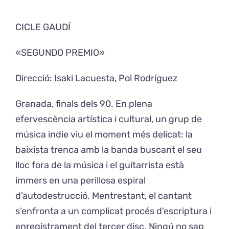
CICLE GAUDÍ
Exposicions
«SEGUNDO PREMIO»
El Cafè del Coro
Direcció: Isaki Lacuesta, Pol Rodríguez
Teatre del Coro
Granada, finals dels 90. En plena
efervescència artística i cultural, un grup de
Balla Vallès
música indie viu el moment més delicat: la
baixista trenca amb la banda buscant el seu
lloc fora de la música i el guitarrista està
immers en una perillosa espiral
d’autodestrucció. Mentrestant, el cantant
s’enfronta a un complicat procés d’escriptura i
enregistrament del tercer disc. Ningú no sap