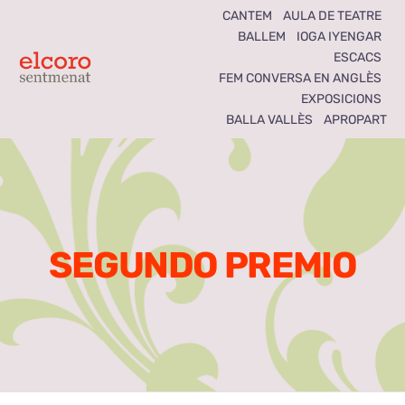
Skip
CANTEM
AULA DE TEATRE
BALLEM
IOGA IYENGAR
to
ESCACS
content
Toggle
FEM CONVERSA EN ANGLÈS
EXPOSICIONS
Navigation
BALLA VALLÈS
APROPART
Inici
Agenda
Notícies
SEGUNDO PREMIO
Seccions
El Coro som tots
Activitats