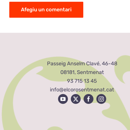
Passeig Anselm Clavé, 46-48
08181, Sentmenat
93 715 13 45
info@elcorosentmenat.cat