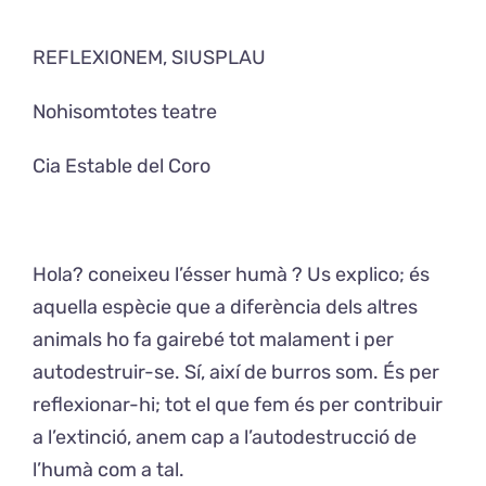
REFLEXIONEM, SIUSPLAU
Exposicions
Nohisomtotes teatre
El Cafè del Coro
Cia Estable del Coro
Teatre del Coro
Balla Vallès
Hola? coneixeu l’ésser humà ? Us explico; és
aquella espècie que a diferència dels altres
animals ho fa gairebé tot malament i per
autodestruir-se. Sí, així de burros som. És per
reflexionar-hi; tot el que fem és per contribuir
a l’extinció, anem cap a l’autodestrucció de
l’humà com a tal.