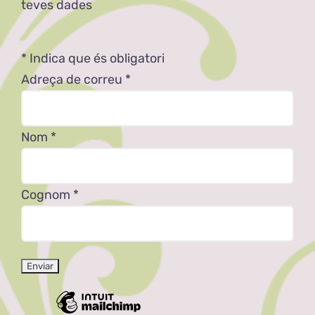
teves dades
*
Indica que és obligatori
Adreça de correu
*
Nom
*
Cognom
*