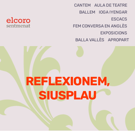
Skip
CANTEM
AULA DE TEATRE
BALLEM
IOGA IYENGAR
to
ESCACS
content
Toggle
FEM CONVERSA EN ANGLÈS
EXPOSICIONS
Navigation
BALLA VALLÈS
APROPART
Inici
Agenda
REFLEXIONEM,
Notícies
SIUSPLAU
Seccions
El Coro som tots
Activitats