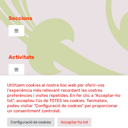
Seccions
Toggle
Navigation
Excursionista
Activitats
Taula de Debat
Toggle
Navigation
La Patilla
cantem
Utilitzem cookies al nostre lloc web per oferir-vos
l'experiència més rellevant recordant les vostres
©2023 | El Coro Sentmenat | Tots els drets reservats |
preferències i visites repetides. En fer clic a "Acceptar-ho
tot", accepteu l'ús de TOTES les cookies. Tanmateix,
Ball de plaça
Política de cookies
|
Avís legal
Aula de Teatre
podeu visitar "Configuració de cookies" per proporcionar
un consentiment controlat.
Desenvolupat per
Ballem
Configuració de cookies
Acceptar-ho tot