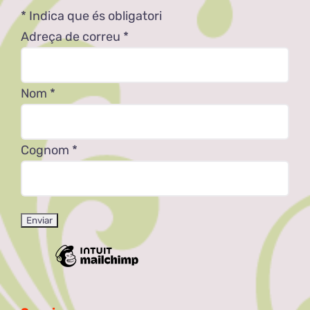
*
Indica que és obligatori
Adreça de correu
*
Nom
*
Cognom
*