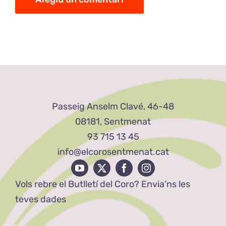
Passeig Anselm Clavé, 46-48
08181, Sentmenat
93 715 13 45
info@elcorosentmenat.cat
Vols rebre el Butlletí del Coro? Envia’ns les
teves dades