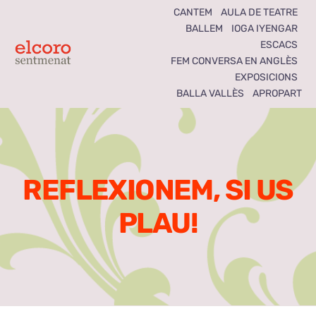
Skip
CANTEM
AULA DE TEATRE
BALLEM
IOGA IYENGAR
to
ESCACS
content
Toggle
FEM CONVERSA EN ANGLÈS
EXPOSICIONS
Navigation
BALLA VALLÈS
APROPART
Inici
Agenda
REFLEXIONEM, SI US
Notícies
PLAU!
Seccions
El Coro som tots
Activitats