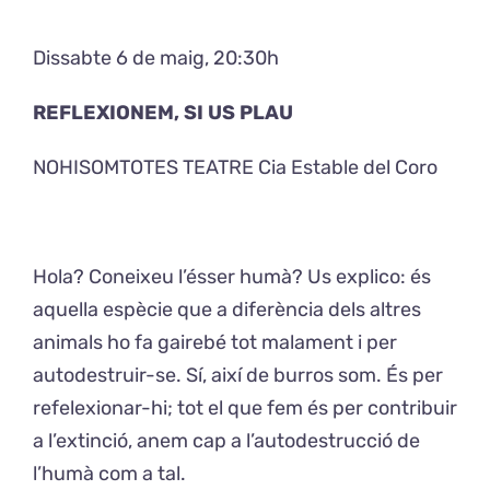
Dissabte 6 de maig, 20:30h
Exposicions
REFLEXIONEM, SI US PLAU
El Cafè del Coro
NOHISOMTOTES TEATRE Cia Estable del Coro
Teatre del Coro
Balla Vallès
Hola? Coneixeu l’ésser humà? Us explico: és
aquella espècie que a diferència dels altres
animals ho fa gairebé tot malament i per
autodestruir-se. Sí, així de burros som. És per
refelexionar-hi; tot el que fem és per contribuir
a l’extinció, anem cap a l’autodestrucció de
l’humà com a tal.