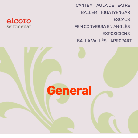
Skip
CANTEM
AULA DE TEATRE
BALLEM
IOGA IYENGAR
to
ESCACS
content
Toggle
FEM CONVERSA EN ANGLÈS
EXPOSICIONS
Navigation
BALLA VALLÈS
APROPART
Inici
Agenda
Notícies
General
Seccions
El Coro som tots
Activitats