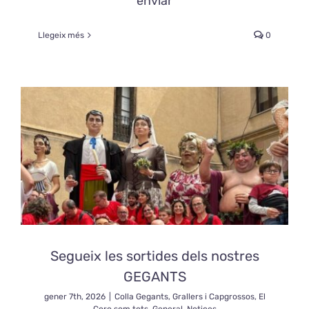
enviar
Llegeix més
0
Segueix les sortides dels nostres
GEGANTS
gener 7th, 2026
|
Colla Gegants, Grallers i Capgrossos
,
El