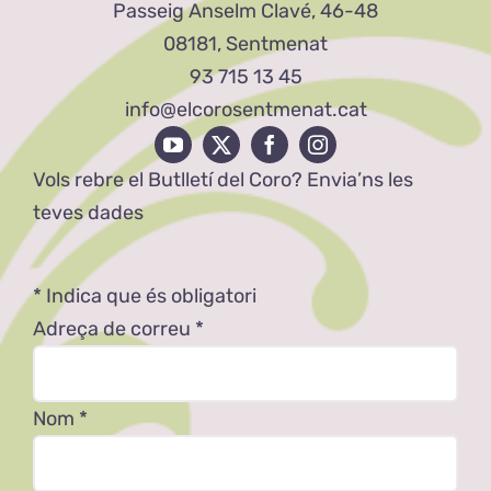
Passeig Anselm Clavé, 46-48
08181, Sentmenat
93 715 13 45
info@elcorosentmenat.cat
Vols rebre el Butlletí del Coro? Envia’ns les
teves dades
*
Indica que és obligatori
Adreça de correu
*
Nom
*