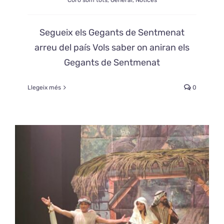
Coro som tots
,
General
,
Notices
Segueix els Gegants de Sentmenat
arreu del país Vols saber on aniran els
Gegants de Sentmenat
Llegeix més
0