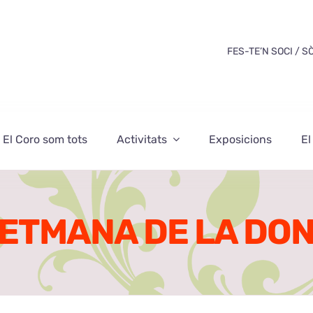
FES-TE’N SOCI / S
El Coro som tots
Activitats
Exposicions
El
ETMANA DE LA DO