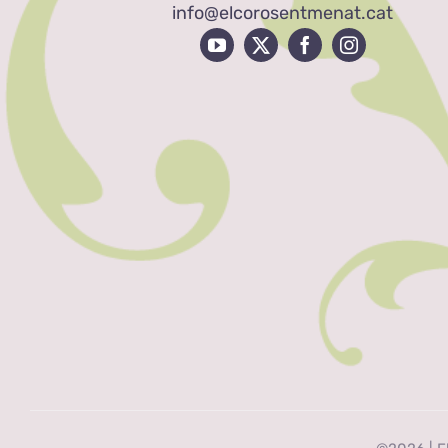
info@elcorosentmenat.cat