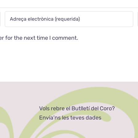
er for the next time I comment.
Vols rebre el Butlletí del Coro?
Envia’ns les teves dades