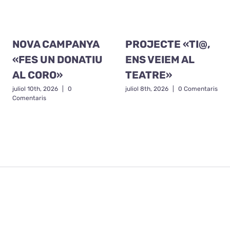
NOVA CAMPANYA
PROJECTE «TI@,
«FES UN DONATIU
ENS VEIEM AL
AL CORO»
TEATRE»
juliol 10th, 2026
|
0
juliol 8th, 2026
|
0 Comentaris
Comentaris