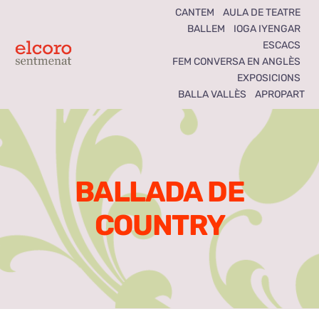
Skip
CANTEM
AULA DE TEATRE
BALLEM
IOGA IYENGAR
to
ESCACS
content
Toggle
FEM CONVERSA EN ANGLÈS
EXPOSICIONS
Navigation
BALLA VALLÈS
APROPART
Inici
Agenda
BALLADA DE
Notícies
COUNTRY
Seccions
El Coro som tots
Activitats