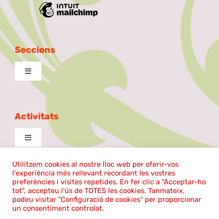
Seccions
Toggle
Navigation
Excursionista
Activitats
Taula de Debat
Toggle
Navigation
La Patilla
cantem
Utilitzem cookies al nostre lloc web per oferir-vos
l'experiència més rellevant recordant les vostres
©2026 | El Coro Sentmenat | Tots els drets reservats |
preferències i visites repetides. En fer clic a "Acceptar-ho
tot", accepteu l'ús de TOTES les cookies. Tanmateix,
Ball de plaça
Política de cookies
|
Avís legal
Aula de Teatre
podeu visitar "Configuració de cookies" per proporcionar
un consentiment controlat.