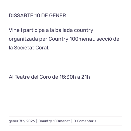
DISSABTE 10 DE GENER
Exposicions
Vine i participa a la ballada country
El Cafè del Coro
organitzada per Country 100menat, secció de
la Societat Coral.
Teatre del Coro
Balla Vallès
Al Teatre del Coro de 18:30h a 21h
gener 7th, 2026
|
Country 100menat
|
0 Comentaris