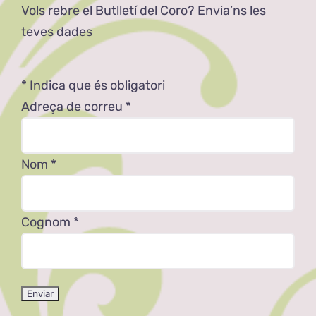
Vols rebre el Butlletí del Coro? Envia’ns les
teves dades
*
Indica que és obligatori
Adreça de correu
*
Nom
*
Cognom
*