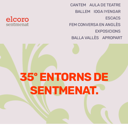
Skip
CANTEM
AULA DE TEATRE
BALLEM
IOGA IYENGAR
to
ESCACS
content
Toggle
FEM CONVERSA EN ANGLÈS
EXPOSICIONS
Navigation
BALLA VALLÈS
APROPART
Inici
Agenda
35º ENTORNS DE
Notícies
SENTMENAT.
Seccions
El Coro som tots
Activitats