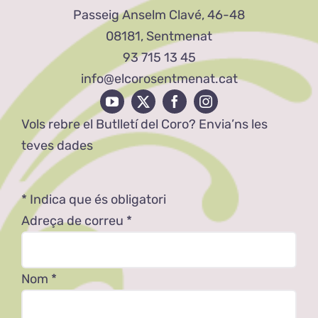
Passeig Anselm Clavé, 46-48
08181, Sentmenat
93 715 13 45
info@elcorosentmenat.cat
Vols rebre el Butlletí del Coro? Envia’ns les
teves dades
*
Indica que és obligatori
Adreça de correu
*
Nom
*