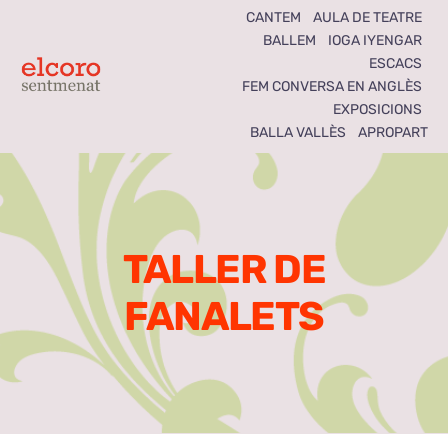
Skip
CANTEM
AULA DE TEATRE
BALLEM
IOGA IYENGAR
to
ESCACS
content
Toggle
FEM CONVERSA EN ANGLÈS
EXPOSICIONS
Navigation
BALLA VALLÈS
APROPART
Inici
Agenda
TALLER DE
Notícies
FANALETS
Seccions
El Coro som tots
Activitats