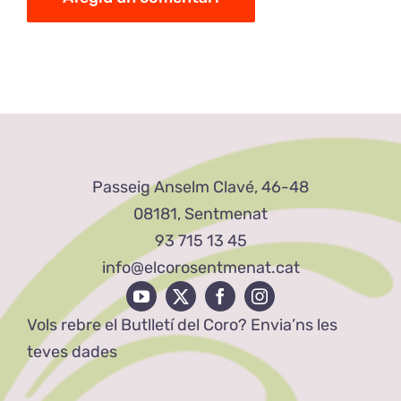
Passeig Anselm Clavé, 46-48
08181, Sentmenat
93 715 13 45
info@elcorosentmenat.cat
Vols rebre el Butlletí del Coro? Envia’ns les
teves dades