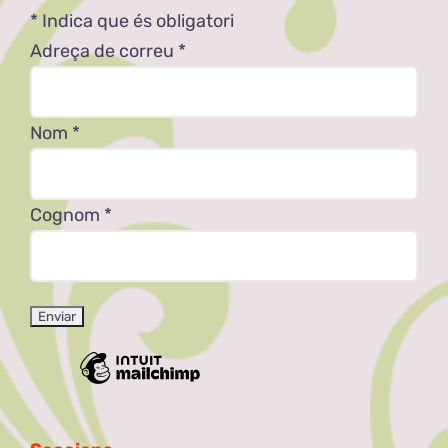
*
Indica que és obligatori
Adreça de correu
*
Nom
*
Cognom
*