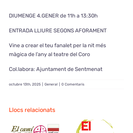
DIUMENGE 4.GENER de 11h a 13:30h
Exposicions
ENTRADA LLIURE SEGONS AFORAMENT
El Cafè del Coro
Vine a crear el teu fanalet per la nit més
Teatre del Coro
màgica de l’any al teatre del Coro
Col.labora: Ajuntament de Sentmenat
Balla Vallès
octubre 13th, 2025
|
General
|
0 Comentaris
Llocs relacionats