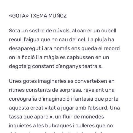
«GOTA» TXEMA MUÑOZ
Exposicions
Sota un sostre de núvols, al carrer un cubell
El Cafè del Coro
recull l’aigua que no cau del cel. La pluja ha
desaparegut i ara només ens queda el record
Teatre del Coro
on la ficció i la màgia es capbussen en un
degoteig constant d’enganys teatrals.
Balla Vallès
Unes gotes imaginaries es converteixen en
ritmes constants de sorpresa, revelant una
coreografia d’imaginació i fantasia que porta
aquesta creativitat a jugar amb l’absurd. Una
tassa que apareix, un fluir de monedes
inquietes a les butxaques i culleres que no