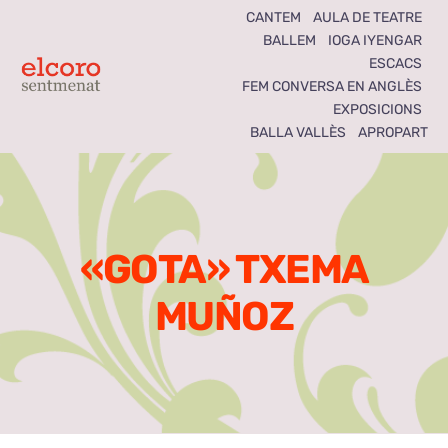
Skip
CANTEM
AULA DE TEATRE
BALLEM
IOGA IYENGAR
to
ESCACS
content
Toggle
FEM CONVERSA EN ANGLÈS
EXPOSICIONS
Navigation
BALLA VALLÈS
APROPART
Inici
Agenda
«GOTA» TXEMA
Notícies
MUÑOZ
Seccions
El Coro som tots
Activitats