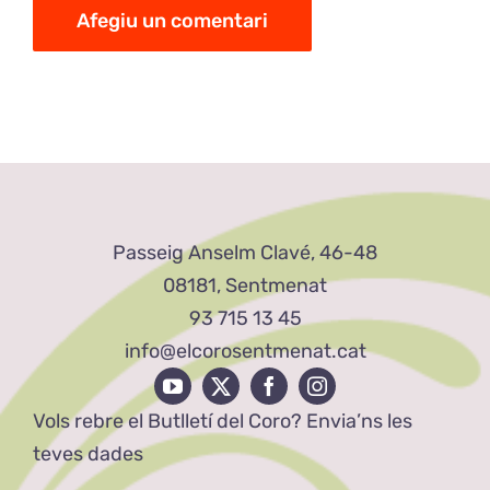
Passeig Anselm Clavé, 46-48
08181, Sentmenat
93 715 13 45
info@elcorosentmenat.cat
Vols rebre el Butlletí del Coro? Envia’ns les
teves dades