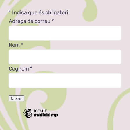
*
Indica que és obligatori
Adreça de correu
*
Nom
*
Cognom
*