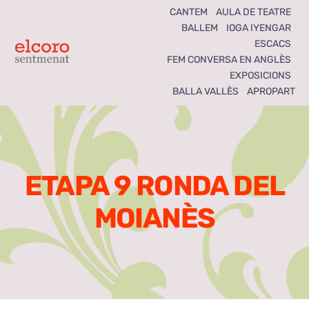
Skip
CANTEM
AULA DE TEATRE
BALLEM
IOGA IYENGAR
to
ESCACS
content
Toggle
FEM CONVERSA EN ANGLÈS
EXPOSICIONS
Navigation
BALLA VALLÈS
APROPART
Inici
Agenda
ETAPA 9 RONDA DEL
Notícies
MOIANÈS
Seccions
El Coro som tots
Activitats