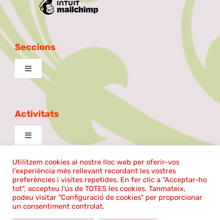
Seccions
Toggle
Navigation
Excursionista
Activitats
Taula de Debat
Toggle
Navigation
La Patilla
cantem
Utilitzem cookies al nostre lloc web per oferir-vos
l'experiència més rellevant recordant les vostres
©2025 | El Coro Sentmenat | Tots els drets reservats |
preferències i visites repetides. En fer clic a "Acceptar-ho
tot", accepteu l'ús de TOTES les cookies. Tanmateix,
Ball de plaça
Política de cookies
|
Avís legal
Aula de Teatre
podeu visitar "Configuració de cookies" per proporcionar
un consentiment controlat.