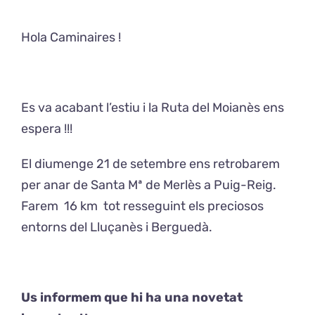
Hola Caminaires !
Exposicions
El Cafè del Coro
Es va acabant l’estiu i la Ruta del Moianès ens
Teatre del Coro
espera !!!
El diumenge 21 de setembre ens retrobarem
Balla Vallès
per anar de Santa Mª de Merlès a Puig-Reig.
Farem 16 km tot resseguint els preciosos
entorns del Lluçanès i Berguedà.
Us informem que hi ha una novetat