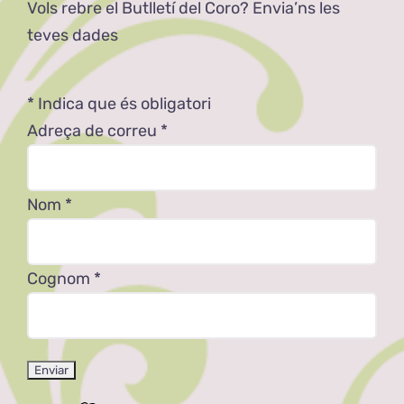
Vols rebre el Butlletí del Coro? Envia’ns les
teves dades
*
Indica que és obligatori
Adreça de correu
*
Nom
*
Cognom
*