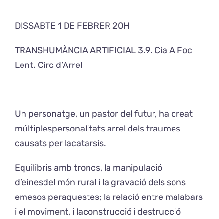
DISSABTE 1 DE FEBRER 20H
Exposicions
TRANSHUMÀNCIA ARTIFICIAL 3.9. Cia A Foc
El Cafè del Coro
Lent. Circ d’Arrel
Teatre del Coro
Un personatge, un pastor del futur, ha creat
Balla Vallès
múltiplespersonalitats arrel dels traumes
causats per lacatarsis.
Equilibris amb troncs, la manipulació
d’einesdel món rural i la gravació dels sons
emesos peraquestes; la relació entre malabars
i el moviment, i laconstrucció i destrucció