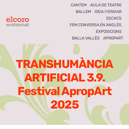
Skip
CANTEM
AULA DE TEATRE
BALLEM
IOGA IYENGAR
to
ESCACS
content
Toggle
FEM CONVERSA EN ANGLÈS
EXPOSICIONS
Navigation
BALLA VALLÈS
APROPART
Inici
Agenda
TRANSHUMÀNCIA
ARTIFICIAL 3.9.
Notícies
Festival ApropArt
Seccions
2025
El Coro som tots
Activitats