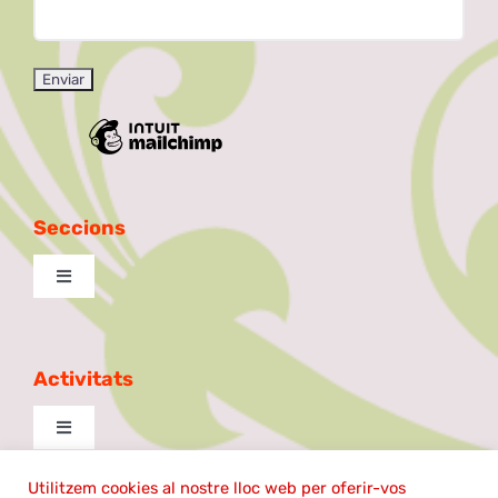
Seccions
Toggle
Navigation
Excursionista
Activitats
Taula de Debat
Toggle
Navigation
La Patilla
cantem
Utilitzem cookies al nostre lloc web per oferir-vos