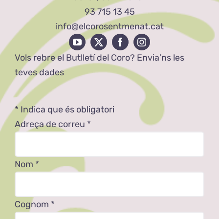
93 715 13 45
info@elcorosentmenat.cat
Vols rebre el Butlletí del Coro? Envia’ns les
teves dades
*
Indica que és obligatori
Adreça de correu
*
Nom
*
Cognom
*