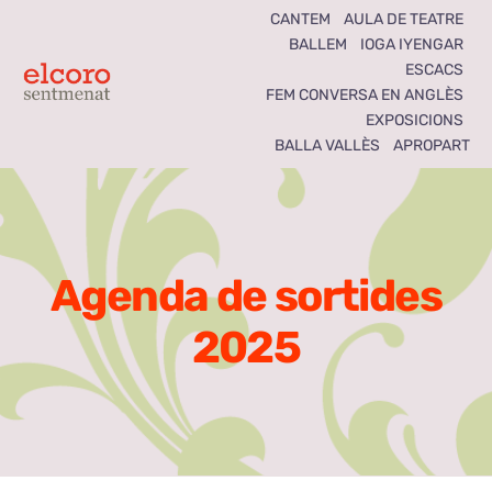
Skip
CANTEM
AULA DE TEATRE
BALLEM
IOGA IYENGAR
to
ESCACS
content
Toggle
FEM CONVERSA EN ANGLÈS
EXPOSICIONS
Navigation
BALLA VALLÈS
APROPART
Inici
Agenda
Agenda de sortides
Notícies
2025
Seccions
El Coro som tots
Activitats