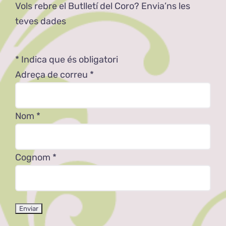
Vols rebre el Butlletí del Coro? Envia’ns les
teves dades
*
Indica que és obligatori
Adreça de correu
*
Nom
*
Cognom
*