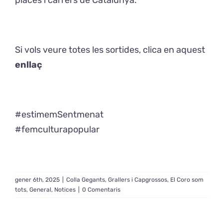
places i carrers de Catalunya.
Si vols veure totes les sortides, clica en aquest
enllaç
#estimemSentmenat
#femculturapopular
gener 6th, 2025
|
Colla Gegants, Grallers i Capgrossos
,
El Coro som
tots
,
General
,
Notices
|
0 Comentaris