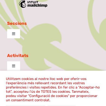
Seccions
Toggle
Navigation
Excursionista
Activitats
Taula de Debat
Toggle
Navigation
La Patilla
cantem
Utilitzem cookies al nostre lloc web per oferir-vos
l'experiència més rellevant recordant les vostres
©2025 | El Coro Sentmenat | Tots els drets reservats |
preferències i visites repetides. En fer clic a "Acceptar-ho
tot", accepteu l'ús de TOTES les cookies. Tanmateix,
Ball de plaça
Política de cookies
|
Avís legal
Aula de Teatre
podeu visitar "Configuració de cookies" per proporcionar
un consentiment controlat.