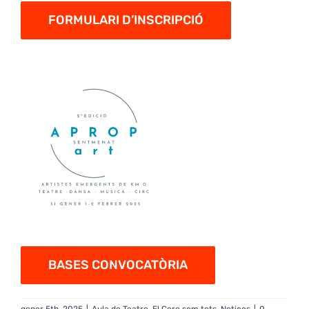
FORMULARI D’INSCRIPCIÓ
BASES CONVOCATÒRIA
gener 5th, 2025
|
Aula de Teatre
,
El Coro som tots
,
Notices
|
0