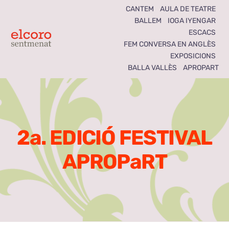
Skip
CANTEM
AULA DE TEATRE
BALLEM
IOGA IYENGAR
to
ESCACS
content
Toggle
FEM CONVERSA EN ANGLÈS
EXPOSICIONS
Navigation
BALLA VALLÈS
APROPART
Inici
Agenda
2a. EDICIÓ FESTIVAL
Notícies
APROPaRT
Seccions
El Coro som tots
Activitats