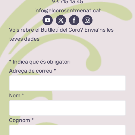
93 715 13 45
info@elcorosentmenat.cat
Vols rebre el Butlletí del Coro? Envia’ns les
teves dades
*
Indica que és obligatori
Adreça de correu
*
Nom
*
Cognom
*