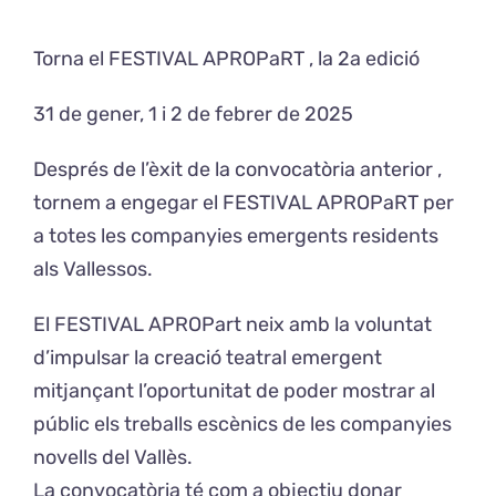
Torna el FESTIVAL APROPaRT , la 2a edició
Exposicions
31 de gener, 1 i 2 de febrer de 2025
El Cafè del Coro
Després de l’èxit de la convocatòria anterior ,
Teatre del Coro
tornem a engegar el FESTIVAL APROPaRT per
a totes les companyies emergents residents
Balla Vallès
als Vallessos.
El FESTIVAL APROPart neix amb la voluntat
d’impulsar la creació teatral emergent
mitjançant l’oportunitat de poder mostrar al
públic els treballs escènics de les companyies
novells del Vallès.
La convocatòria té com a objectiu donar