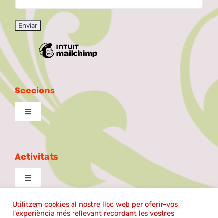
Seccions
Toggle
Navigation
Excursionista
Activitats
Taula de Debat
Toggle
Navigation
La Patilla
cantem
Utilitzem cookies al nostre lloc web per oferir-vos
l'experiència més rellevant recordant les vostres