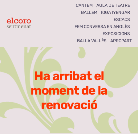
Skip
CANTEM
AULA DE TEATRE
BALLEM
IOGA IYENGAR
to
ESCACS
content
Toggle
FEM CONVERSA EN ANGLÈS
EXPOSICIONS
Navigation
BALLA VALLÈS
APROPART
Inici
Agenda
Ha arribat el
Notícies
moment de la
Seccions
renovació
El Coro som tots
Activitats