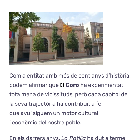
Exposicions
El Cafè del Coro
Teatre del Coro
Balla Vallès
Com a entitat amb més de cent anys d’història,
podem afirmar que
El
Coro
ha experimentat
tota mena de vicissituds, però cada capítol de
la seva trajectòria ha contribuït a fer
que avui siguem un motor cultural
i econòmic del nostre poble.
En els darrers anys,
La Patilla
ha dut a terme