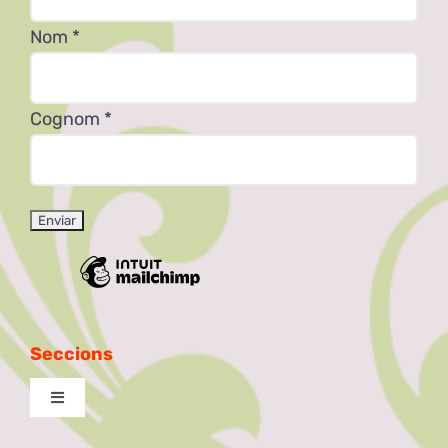
Nom
*
Cognom
*
Seccions
Toggle
Navigation