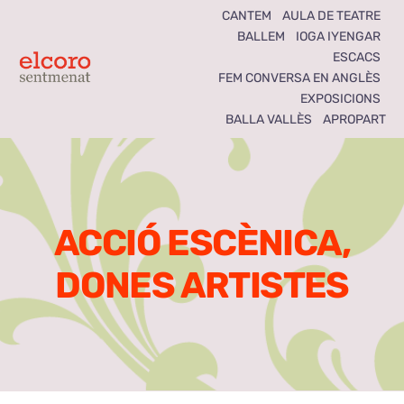
Skip
CANTEM
AULA DE TEATRE
BALLEM
IOGA IYENGAR
to
ESCACS
content
Toggle
FEM CONVERSA EN ANGLÈS
EXPOSICIONS
Navigation
BALLA VALLÈS
APROPART
Inici
Agenda
ACCIÓ ESCÈNICA,
Notícies
DONES ARTISTES
Seccions
El Coro som tots
Activitats