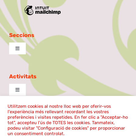
Seccions
Toggle
Navigation
Excursionista
Activitats
Taula de Debat
Toggle
Navigation
La Patilla
cantem
Utilitzem cookies al nostre lloc web per oferir-vos
l'experiència més rellevant recordant les vostres
©2024 | El Coro Sentmenat | Tots els drets reservats |
preferències i visites repetides. En fer clic a "Acceptar-ho
tot", accepteu l'ús de TOTES les cookies. Tanmateix,
Ball de plaça
Política de cookies
|
Avís legal
Aula de Teatre
podeu visitar "Configuració de cookies" per proporcionar
un consentiment controlat.