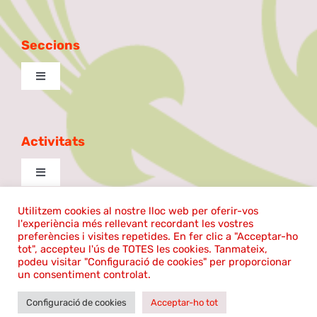
Seccions
Toggle
Navigation
Excursionista
Activitats
Taula de Debat
Toggle
Navigation
La Patilla
cantem
Utilitzem cookies al nostre lloc web per oferir-vos
l'experiència més rellevant recordant les vostres
©2024 | El Coro Sentmenat | Tots els drets reservats |
preferències i visites repetides. En fer clic a "Acceptar-ho
tot", accepteu l'ús de TOTES les cookies. Tanmateix,
Ball de plaça
Política de cookies
|
Avís legal
Aula de Teatre
podeu visitar "Configuració de cookies" per proporcionar
un consentiment controlat.
Desenvolupat per
Ballem
Configuració de cookies
Acceptar-ho tot