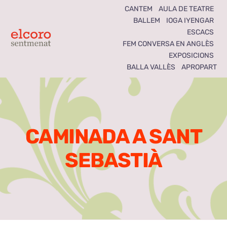
Skip
CANTEM
AULA DE TEATRE
BALLEM
IOGA IYENGAR
to
ESCACS
content
Toggle
FEM CONVERSA EN ANGLÈS
EXPOSICIONS
Navigation
BALLA VALLÈS
APROPART
Inici
Agenda
CAMINADA A SANT
Notícies
SEBASTIÀ
Seccions
El Coro som tots
Activitats