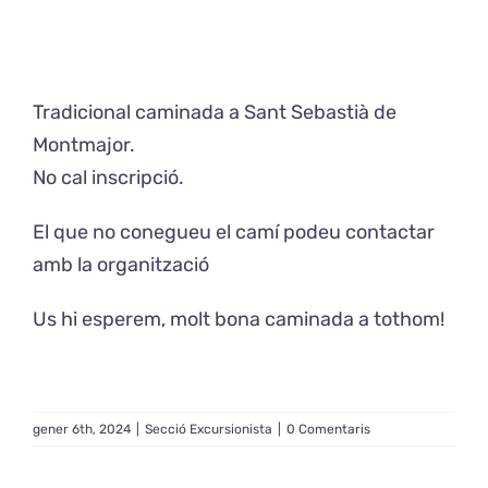
Exposicions
Tradicional caminada a Sant Sebastià de
El Cafè del Coro
Montmajor.
No cal inscripció.
Teatre del Coro
El que no conegueu el camí podeu contactar
Balla Vallès
amb la organització
Us hi esperem, molt bona caminada a tothom!
gener 6th, 2024
|
Secció Excursionista
|
0 Comentaris