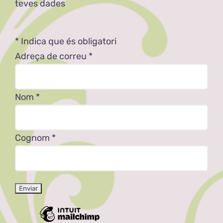
teves dades
*
Indica que és obligatori
Adreça de correu
*
Nom
*
Cognom
*