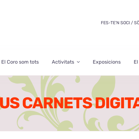
FES-TE’N SOCI / S
El Coro som tots
Activitats
Exposicions
El
US CARNETS DIGIT