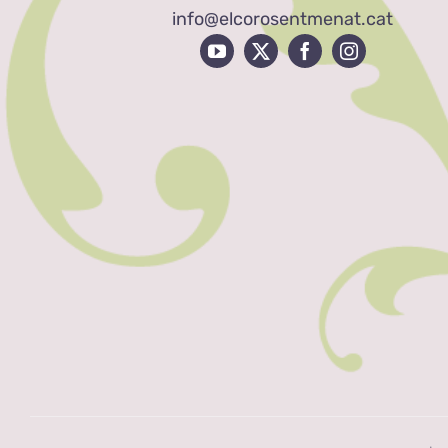
info@elcorosentmenat.cat