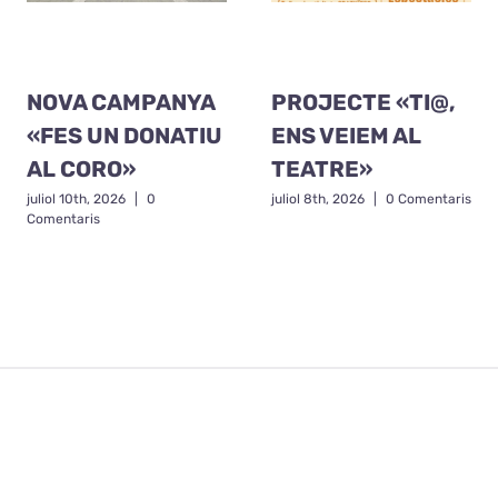
NOVA CAMPANYA
PROJECTE «TI@,
«FES UN DONATIU
ENS VEIEM AL
AL CORO»
TEATRE»
juliol 10th, 2026
|
0
juliol 8th, 2026
|
0 Comentaris
Comentaris