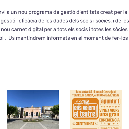
i a un nou programa de gestió d’entitats creat per la
ió i eficàcia de les dades dels socis i sòcies, i de le
ou carnet digital per a tots els socis i totes les sòci
l. Us mantindrem informats en el moment de fer-los ar