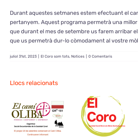
Durant aquestes setmanes estem efectuant el canv
pertanyem. Aquest programa permetrà una millor gest
que durant el mes de setembre us farem arribar el n
que us permetrà dur-lo còmodament al vostre mòbi
juliol 31st, 2023
|
El Coro som tots
,
Notices
|
0 Comentaris
Llocs relacionats