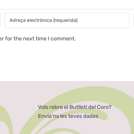
er for the next time I comment.
Vols rebre el Butlletí del Coro?
Envia’ns les teves dades