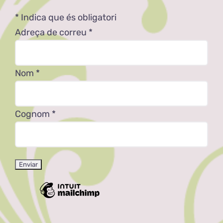
*
Indica que és obligatori
Adreça de correu
*
Nom
*
Cognom
*