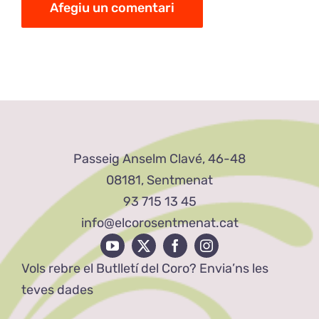
Passeig Anselm Clavé, 46-48
08181, Sentmenat
93 715 13 45
info@elcorosentmenat.cat
Vols rebre el Butlletí del Coro? Envia’ns les
teves dades