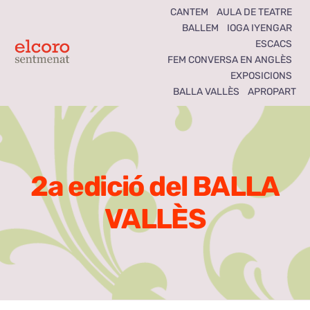
Skip
CANTEM
AULA DE TEATRE
BALLEM
IOGA IYENGAR
to
ESCACS
content
Toggle
FEM CONVERSA EN ANGLÈS
EXPOSICIONS
Navigation
BALLA VALLÈS
APROPART
Inici
Agenda
2a edició del BALLA
Notícies
VALLÈS
Seccions
El Coro som tots
Activitats