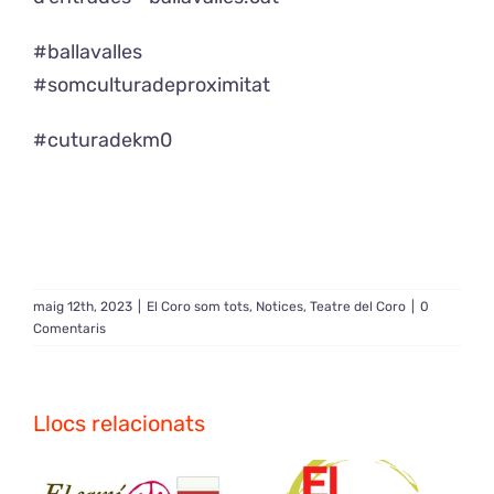
#ballavalles
#somculturadeproximitat
#cuturadekm0
maig 12th, 2023
|
El Coro som tots
,
Notices
,
Teatre del Coro
|
0
Comentaris
Llocs relacionats