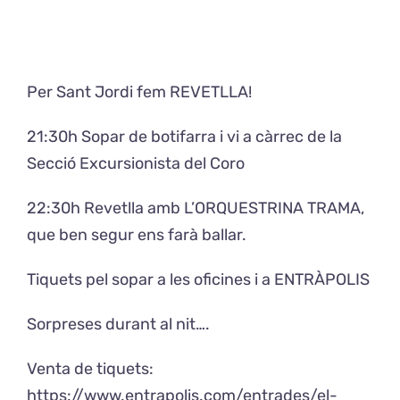
Exposicions
Per Sant Jordi fem REVETLLA!
El Cafè del Coro
21:30h Sopar de botifarra i vi a càrrec de la
Teatre del Coro
Secció Excursionista del Coro
22:30h Revetlla amb L’ORQUESTRINA TRAMA,
Balla Vallès
que ben segur ens farà ballar.
Tiquets pel sopar a les oficines i a ENTRÀPOLIS
Sorpreses durant al nit….
Venta de tiquets:
https://www.entrapolis.com/entrades/el-