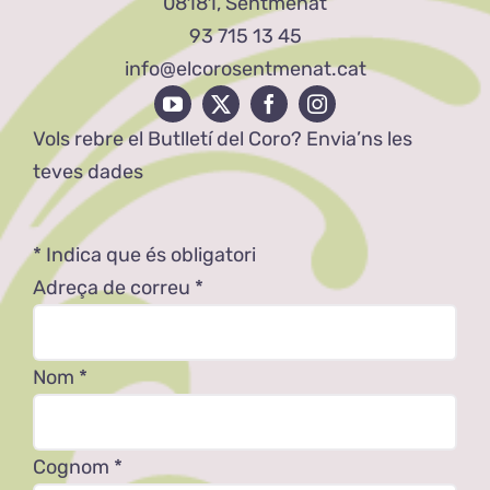
08181, Sentmenat
93 715 13 45
info@elcorosentmenat.cat
Vols rebre el Butlletí del Coro? Envia’ns les
teves dades
*
Indica que és obligatori
Adreça de correu
*
Nom
*
Cognom
*