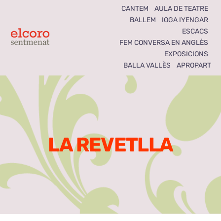
Skip
CANTEM
AULA DE TEATRE
BALLEM
IOGA IYENGAR
to
ESCACS
content
Toggle
FEM CONVERSA EN ANGLÈS
EXPOSICIONS
Navigation
BALLA VALLÈS
APROPART
Inici
Agenda
Notícies
LA REVETLLA
Seccions
El Coro som tots
Activitats