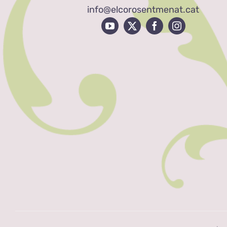
info@elcorosentmenat.cat