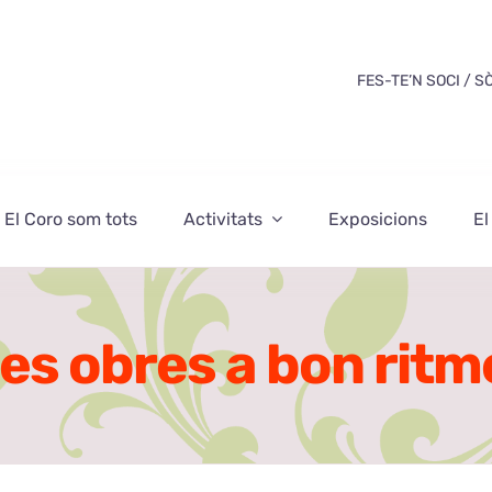
FES-TE’N SOCI / S
El Coro som tots
Activitats
Exposicions
El
es obres a bon ritm