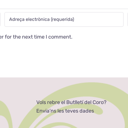
er for the next time I comment.
Vols rebre el Butlletí del Coro?
Envia’ns les teves dades