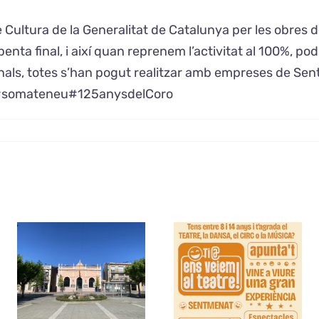
ultura de la Generalitat de Catalunya per les obres dels
penta final, i així quan reprenem l’activitat al 100%,
onals, totes s’han pogut realitzar amb empreses de Sent
o#somateneu#125anysdelCoro