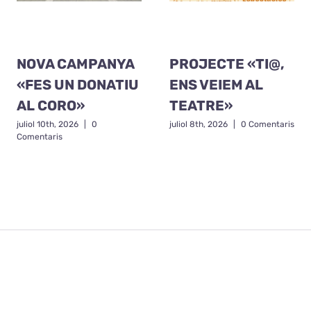
NOVA CAMPANYA
PROJECTE «TI@,
«FES UN DONATIU
ENS VEIEM AL
AL CORO»
TEATRE»
juliol 10th, 2026
|
0
juliol 8th, 2026
|
0 Comentaris
Comentaris