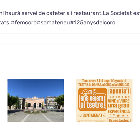
 hi haurà servei de cafeteria i restaurant.La Societat e
activitats.#femcoro#somateneu#125anysdelcoro