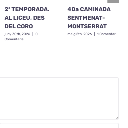
2ª TEMPORADA.
40a CAMINADA
AL LICEU, DES
SENTMENAT-
DEL CORO
MONTSERRAT
juny 30th, 2026
|
0
maig 5th, 2026
|
1 Comentari
Comentaris