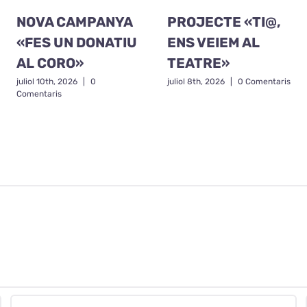
NOVA CAMPANYA
PROJECTE «TI@,
«FES UN DONATIU
ENS VEIEM AL
AL CORO»
TEATRE»
juliol 10th, 2026
|
0
juliol 8th, 2026
|
0 Comentaris
Comentaris