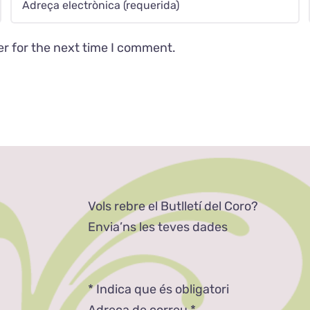
er for the next time I comment.
Vols rebre el Butlletí del Coro?
Envia’ns les teves dades
*
Indica que és obligatori
Adreça de correu
*