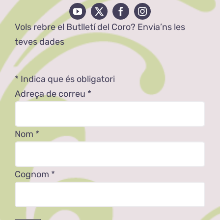
Vols rebre el Butlletí del Coro? Envia’ns les
teves dades
*
Indica que és obligatori
Adreça de correu
*
Nom
*
Cognom
*