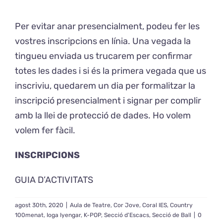
Per evitar anar presencialment, podeu fer les
Exposicions
vostres inscripcions en línia. Una vegada la
tingueu enviada us trucarem per confirmar
El Cafè del Coro
totes les dades i si és la primera vegada que us
inscriviu, quedarem un dia per formalitzar la
Teatre del Coro
inscripció presencialment i signar per complir
amb la llei de protecció de dades. Ho volem
Balla Vallès
volem fer fàcil.
INSCRIPCIONS
GUIA D’ACTIVITATS
agost 30th, 2020
|
Aula de Teatre
,
Cor Jove
,
Coral IES
,
Country
100menat
,
Ioga Iyengar
,
K-POP
,
Secció d'Escacs
,
Secció de Ball
|
0