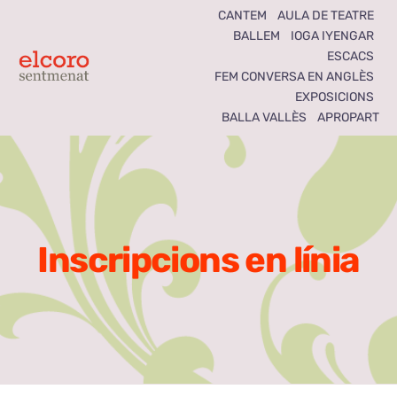
Skip
CANTEM
AULA DE TEATRE
BALLEM
IOGA IYENGAR
to
ESCACS
content
Toggle
FEM CONVERSA EN ANGLÈS
EXPOSICIONS
Navigation
BALLA VALLÈS
APROPART
Inici
Agenda
Notícies
Inscripcions en línia
Seccions
El Coro som tots
Activitats