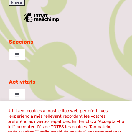
Seccions
Toggle
Navigation
Excursionista
Activitats
Taula de Debat
Toggle
Navigation
La Patilla
cantem
Utilitzem cookies al nostre lloc web per oferir-vos
l'experiència més rellevant recordant les vostres
©2023 | El Coro Sentmenat | Tots els drets reservats |
preferències i visites repetides. En fer clic a "Acceptar-ho
tot", accepteu l'ús de TOTES les cookies. Tanmateix,
Ball de plaça
Política de cookies
|
Avís legal
Aula de Teatre