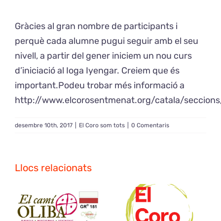
Gràcies al gran nombre de participants i
Exposicions
perquè cada alumne pugui seguir amb el seu
nivell, a partir del gener iniciem un nou curs
El Cafè del Coro
d’iniciació al Ioga Iyengar. Creiem que és
important.Podeu trobar més informació a
Teatre del Coro
http://www.elcorosentmenat.org/catala/seccions
Balla Vallès
desembre 10th, 2017
|
El Coro som tots
|
0 Comentaris
Llocs relacionats