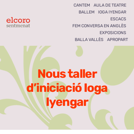
Skip
CANTEM
AULA DE TEATRE
BALLEM
IOGA IYENGAR
to
ESCACS
content
Toggle
FEM CONVERSA EN ANGLÈS
EXPOSICIONS
Navigation
BALLA VALLÈS
APROPART
Inici
Agenda
Nous taller
Notícies
d’iniciació Ioga
Seccions
Iyengar
El Coro som tots
Activitats