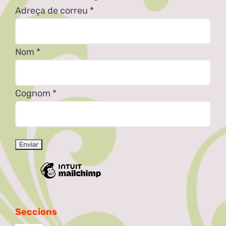
Adreça de correu
*
Nom
*
Cognom
*
Seccions